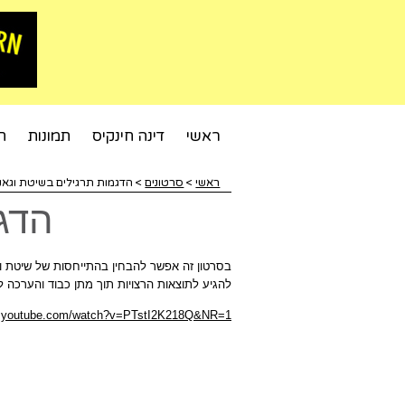
ראשי
דינה חינקיס
תמונות
ח
ראשי
>
סרטונים
>
הדגמות תרגילים בשיטת וגאנ
הדג
בסרטון זה אפשר להבחין בהתייחסות של שיטת וג
להגיע לתוצאות הרצויות תוך מתן כבוד והערכה ל
w.youtube.com/watch?v=PTstI2K218Q&NR=1